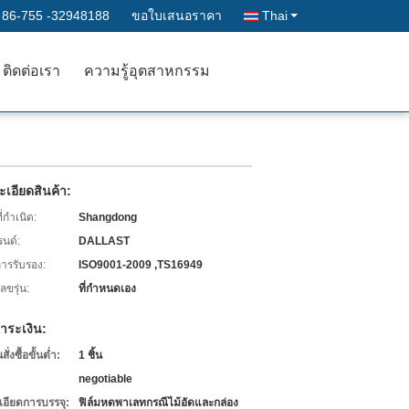
:
86-755 -32948188
ขอใบเสนอราคา
Thai
ติดต่อเรา
ความรู้อุตสาหกรรม
เอียดสินค้า:
่กำเนิด:
Shangdong
รนด์:
DALLAST
การรับรอง:
ISO9001-2009 ,TS16949
ขรุ่น:
ที่กำหนดเอง
ำระเงิน:
่งซื้อขั้นต่ำ:
1 ชิ้น
negotiable
เอียดการบรรจุ:
ฟิล์มหดพาเลทกรณีไม้อัดและกล่อง