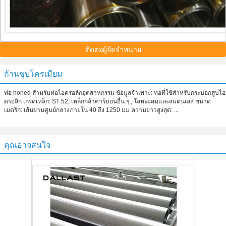
ติดต่อผู้จัดจำหน่าย
ก้านชุบโครเมียม
ท่อ honed สำหรับท่อไฮดรอลิกอุตสาหกรรม ข้อมูลจำเพาะ: ท่อที่ใช้สำหรับกระบอกสูบไฮ
ดรอลิก เกรดเหล็ก: ST 52, เหล็กกล้าคาร์บอนอื่น ๆ , โลหะผสมและสแตนเลส ขนาด
เมตริก: เส้นผ่านศูนย์กลางภายใน 40 ถึง 1250 มม ความยาวสูงสุด: ...
คุณอาจสนใจ