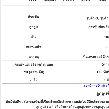
ก้านซีล
รูปตัว O, รูปตัว
ลูกสูบ
การทับซ้อนสีบ
คัน
10
หมอนหน้า
660
ความจุ
ปิดเทรลเลอร์ด้ว
คอนเทนเนอร์รางด้านนอก
จัดกา
PSI (ความดัน)
PSI ที่ป
วาล์ว
วาล
เรามีการรับประก
ลูกสูบซ
มันมีข้อดีของโครงสร้างที่เรียบง่ายผลิตง่ายชดเชยอัตโนมัติหลังจากสว
ลูกสูบระหว่างหัวถังและก้านลูกสูบระหว่างลูกสูบแ