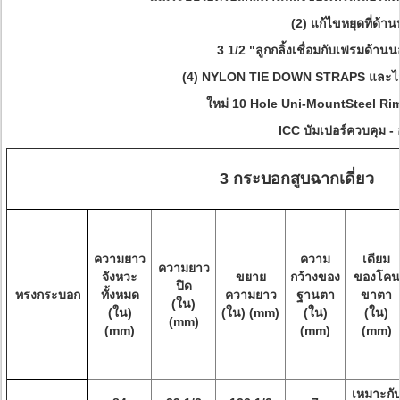
(2) แก้ไขหยุดที่ด้า
3 1/2 "ลูกกลิ้งเชื่อมกับเฟรมด้านน
(4) NYLON TIE DOWN STRAPS และไฟ
ใหม่ 10 Hole Uni-MountSteel Rim
ICC บัมเปอร์ควบคุม -
3 กระบอกสูบฉากเดี่ยว
ความยาว
ความ
เดียม
ความยาว
จังหวะ
ขยาย
กว้างของ
ของโคน
ปิด
ทรงกระบอก
ทั้งหมด
ความยาว
ฐานตา
ขาตา
(ใน)
(ใน)
(ใน) (mm)
(ใน)
(ใน)
(mm)
(mm)
(mm)
(mm)
เหมาะกั