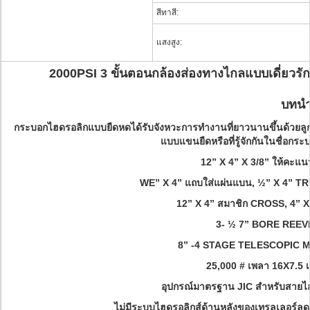
สีทาสี:
แสงสูง:
2000PSI 3 ขั้นตอนกล้องส่องทางไกลแบบเดี่ยวร
บทนำ
กระบอกไฮดรอลิกแบบยืดหดได้รับจังหวะการทำงานที่ยาวนานขึ้นด้ว
แบบแขนยืดหรือที่รู้จักกันในชื่อก
12” X 4” X 3/8” ให้คะแ
WE” X 4” แถบใส่แผ่นแบน, ½” X 4” 
12” X 4” สมาชิก CROSS, 4” X
3- ½ 7” BORE REEV
8” -4 STAGE TELESCOPIC M
25,000 # เพลา 16X7.5 เ
อุปกรณ์มาตรฐาน JIC สำหรับสายไ
ไม่มีระบบไฮดรอลิกส์ด้านหลังของเทรลเลอร์