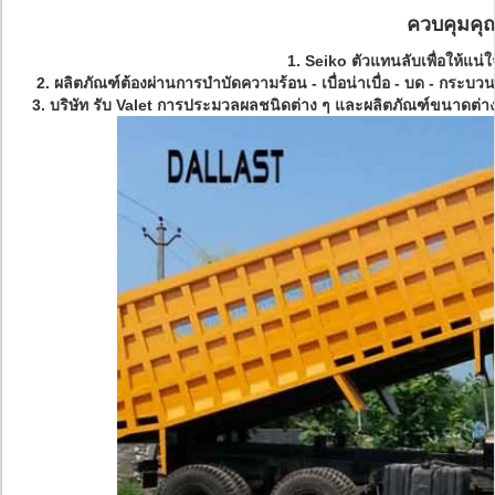
ควบคุมคุ
1.
Seiko ตัวแทนลับเพื่อให้แน่
2. ผลิตภัณฑ์ต้องผ่านการบำบัดความร้อน - เบื่อน่าเบื่อ - บด - กร
3. บริษัท รับ Valet การประมวลผลชนิดต่าง ๆ และผลิตภัณฑ์ขนาดต่