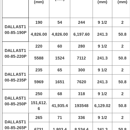
(mm)
(mm)
(mm)
190
54
244
9 1/2
2
DALLAST1
00-85-190P
4,826.00
4,826.00
6,197.60
241.3
50.8
220
60
280
9 1/2
2
DALLAST1
00-85-220P
5588
1524
7112
241.3
50.8
235
65
300
9 1/2
2
DALLAST1
00-85-235P
5969
1651
7620
241.3
50.8
250
68
318
9 1/2
2
DALLAST1
151,612.
00-85-250P
41,935.4
193548
6,129.02
50.8
6
265
71
336
9 1/2
2
DALLAST1
00-85-265P
6731
1,803.4
8,534.4
241.3
50.8