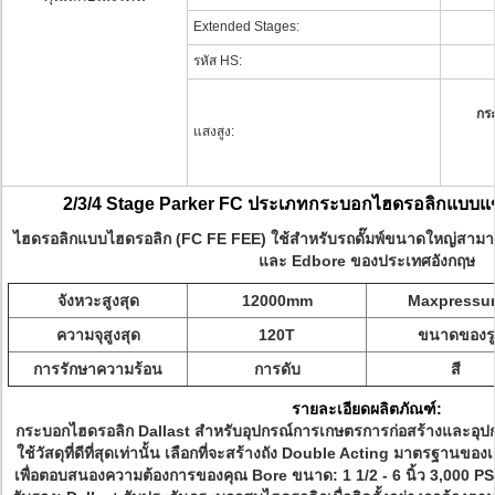
Extended Stages:
รหัส HS:
กร
แสงสูง:
2/3/4 Stage Parker FC ประเภทกระบอกไฮดรอลิกแบบแ
ไฮดรอลิกแบบไฮดรอลิก (FC FE FEE) ใช้สำหรับรถดั๊มพ์ขนาดใหญ่สามาร
และ Edbore ของประเทศอังกฤษ
จังหวะสูงสุด
12000mm
Maxpressu
ความจุสูงสุด
120T
ขนาดของรู
การรักษาความร้อน
การดับ
สี
รายละเอียดผลิตภัณฑ์:
กระบอกไฮดรอลิก Dallast สำหรับอุปกรณ์การเกษตรการก่อสร้างและอุปกรณ
ใช้วัสดุที่ดีที่สุดเท่านั้น
เลือกที่จะสร้างถัง Double Acting มาตรฐานของ
เพื่อตอบสนองความต้องการของคุณ
Bore ขนาด: 1 1/2 - 6 นิ้ว 3,000 PS