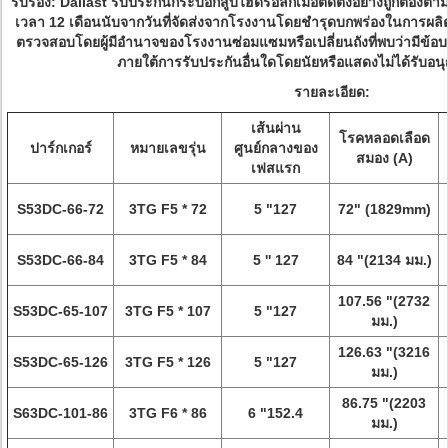
รับรอง: Dallast รับประกันกระบอกสูบไฮดรอลิกเมื่อติดตั้งอย่างถูกต้อง
เวลา 12 เดือนนับจากวันที่จัดส่งจากโรงงานโดยชำรุดบกพร่องในการผลิตแล
ตรวจสอบโดยผู้มีอำนาจของโรงงานซ่อมแซมหรือเปลี่ยนถังที่พบว่ามีข้อบ
ภายใต้การรับประกันอื่นใดโดยนัยหรือแสดงไม่ได้รับ
รายละเอียด:
เส้นผ่าน
โรคหลอดเลือด
ปาร์กเกอร์
หมายเลขรุ่น
ศูนย์กลางของ
สมอง (A)
เฟสแรก
S53DC-66-72
3TG F5 * 72
5 "127
72" (1829mm)
S53DC-66-84
3TG F5 * 84
5 '' 127
84 "(2134 มม.)
107.56 "(2732
S53DC-65-107
3TG F5 * 107
5 "127
มม.)
126.63 "(3216
S53DC-65-126
3TG F5 * 126
5 "127
มม.)
86.75 "(2203
S63DC-101-86
3TG F6 * 86
6 "152.4
มม.)