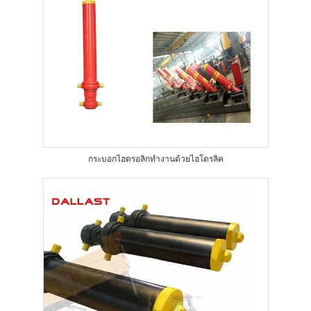
กระบอกไฮดรอลิกทำงานด้วยไฮโดรลิค