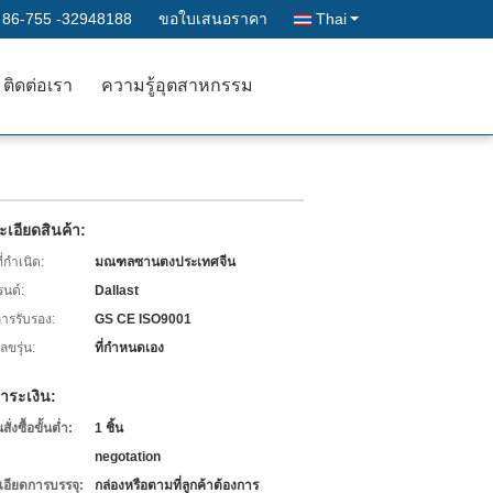
:
86-755 -32948188
ขอใบเสนอราคา
Thai
ติดต่อเรา
ความรู้อุตสาหกรรม
เอียดสินค้า:
่กำเนิด:
มณฑลซานตงประเทศจีน
รนด์:
Dallast
การรับรอง:
GS CE ISO9001
ขรุ่น:
ที่กำหนดเอง
ำระเงิน:
่งซื้อขั้นต่ำ:
1 ชิ้น
negotation
เอียดการบรรจุ:
กล่องหรือตามที่ลูกค้าต้องการ