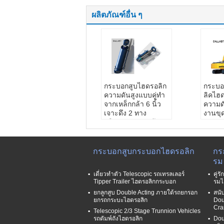
ผลิตภัณฑ์อื่น ๆ
กระบอกสูบไฮดรอลิก
กระบอ
ความดันสูงแบบคู่ทำ
ลิคไฮ
จากเหล็กกล้า 6 นิ้ว
ความด
เจาะดึง 2 ทาง
งานขุ
บริการ OEM:
พร้อม
อุตสา
ใช้งาน
สิ่งแว
การประกัน:
หนึ่งปี
ความด
สี:
แดงดำ
ชนิด:
กระบอกสูบกระบอกไฮดรอลิก
กร
จังหวะสูงสุด:
ความ
คุณเลื
รม
ต้องการ
มาตร
เดี่ยวทำตัว Telescopic รถเทรลเลอร์
คู่
Nonst
Tipper Trailer ไฮดรอลิกกระบอก
รมไ
วิธีก
ยกลูกสูบ Double Acting ภายใต้รถยกรอก
สนั
ทางตร
ยกรถกระบะไฮดรอลิก
Dou
Cra
Telescopic 2/3 Stage Trunnion Vehicles
รถดัมพ์ถังไฮดรอลิก
Dou