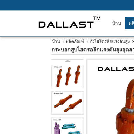
บ้าน
ผล
บ้าน
ผลิตภัณฑ์
ถังไฮโดรลิคแรงดันสูง
กระบอกสูบไฮดรอลิกแรงดันสูงอุต