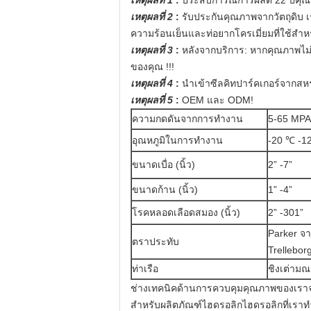
เหตุผลที่ 1
:
ประสบการณ์การผลิต 22 ปีคุณส
เหตุผลที่ 2
:
รับประกันคุณภาพจากวัตถุดิบ
เ
ความร้อนเย็นและท่อยากโครเมี่ยมที่ใช้สำ
เหตุผลที่ 3
:
หลังจากบริการ: หากคุณภาพไม่
ของคุณ !!!
เหตุผลที่ 4
:
นำเข้าซีลคิทปาร์คเกอร์จากสหร
เหตุผลที่ 5
:
OEM และ ODM!
ความกดดันจากการทำงาน
5-65 MPA
อุณหภูมิในการทำงาน
-20 ℃ -1
ขนาดเบื่อ (นิ้ว)
2” -7”
ขนาดก้าน (นิ้ว)
1” -4”
โรคหลอดเลือดสมอง (นิ้ว)
2” -301”
Parker จา
ตราประทับ
Trellebor
ท่าเรือ
ชิงเต่า
ช่างเทคนิคด้านการควบคุมคุณภาพของเรา
สำหรับผลิตภัณฑ์ไฮดรอลิกไฮดรอลิกที่เรา