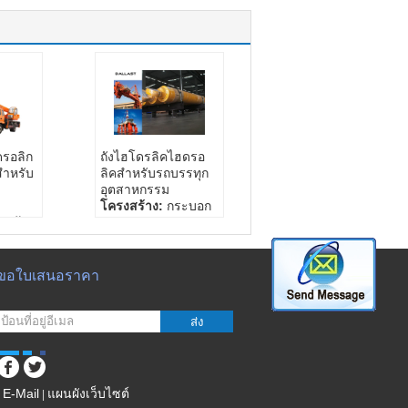
รอลิก
ถังไฮโดรลิคไฮดรอ
สำหรับ
ลิคสำหรับรถบรรทุก
อุตสาหกรรม
โครงสร้าง:
กระบอก
ามดัน:
ลูกสูบ
ความดันทำงาน:
16-
พิเศษ:
32 Mpa
กที่
สี:
สีใด ๆ
ขอใบเสนอราคา
มาตรฐาน:
มาตรฐาน
 - 80
Nonstandard
ส่ง
#, 45
 27 #
E-Mail
แผนผังเว็บไซต์
|