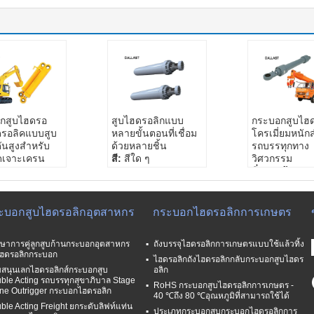
กสูบไฮดรอ
สูบไฮดรอลิกแบบ
กระบอกสูบไฮด
ดรอลิคแบบสูบ
หลายขั้นตอนที่เชื่อม
โครเมี่ยมหนัก
ันสูงสำหรับ
ด้วยหลายชิ้น
รถบรรทุกทาง
ดเจาะเครน
สี:
สีใด ๆ
วิศวกรรม
หกรรมแบบคู่
มาตรฐาน:
มาตรฐาน
สิ่งแวดล้อมคว
ดล้อมความดัน:
Nonstandard
ความดันสูง
ันปานกลาง
การประกัน:
สิบสองปี
รูปทรงกระบอก
หลายประเภทที่
วัสดุ:
20 #, 45 เหล็ก
กระบอกไฮดรอลิ
ะบอกสูบไฮดรอลิกอุตสาหกร
กระบอกไฮดรอลิกการเกษตร
อก
#, 21 #, 27 # SiMn
กำหนดเอง
ฐาน:
มาตรฐาน
กำลังโหลด:
50
รักษาการคู่ลูกสูบก้านกระบอกอุตสาหกร
ถังบรรจุไฮดรอลิกการเกษตรแบบใช้แล้วทิ้ง
andard
T
ฮดรอลิกกระบอก
ารทำงาน:
เดิน
วัสดุเหล็ก:
20 
ไฮดรอลิกถังไฮดรอลิกกลับกระบอกสูบไฮดร
บสนุนเลกไฮดรอลิกส์กระบอกสูบ
อลิก
ง
เหล็ก #, 21 #,
ble Acting รถบรรทุกสุขาภิบาล Stage
SiMn
RoHS กระบอกสูบไฮดรอลิกการเกษตร -
ne Outrigger กระบอกไฮดรอลิก
40 ℃ถึง 80 ℃อุณหภูมิที่สามารถใช้ได้
ble Acting Freight ยกระดับลิฟท์แท่น
ประเภทกระบอกสูบกระบอกไฮดรอลิกการ