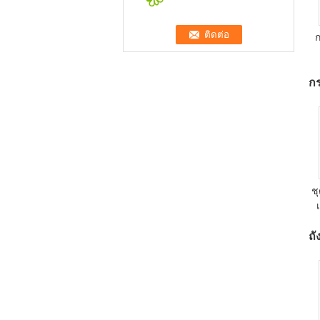
เ
ก
ช
ถ