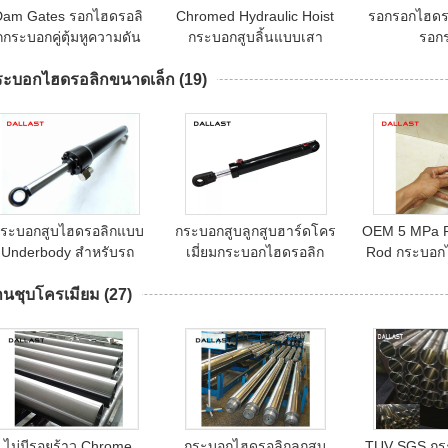
Dam Gates รอกไฮดรอลิ
Chromed Hydraulic Hoist
รอกรอกไฮดร
กกระบอกคู่ตุ้มหูความดัน
กระบอกสูบลิ้นแบบเสา
รอก
สูงโรคหลอดเลือดสมอง
Mifts ลิ้นชัก 800 มม
ระบอกไฮดรอลิกขนาดเล็ก
ยาว
(19)
ระบอกสูบไฮดรอลิกแบบ
กระบอกสูบลูกสูบฮาร์ดโคร
OEM 5 MPa P
Underbody สำหรับรถ
เมี่ยมกระบอกไฮดรอลิก
Rod กระบอก
เทรลเลอร์ / รถบรรทุก
ขนาดเล็ก
มินิ
านชุบโครเมียม
ฟาร์ม
(27)
ไม่มีรอยร้าว Chrome
กระบอกไฮดรอลิกลูกสูบ
TUV SGS กร