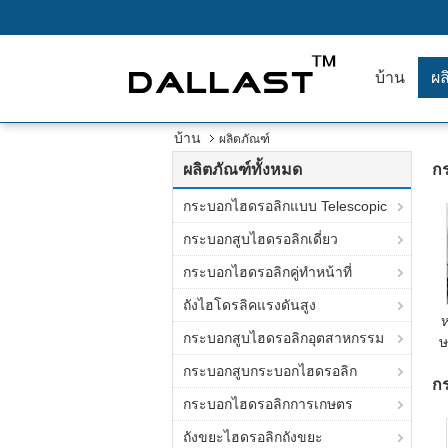
บ้าน
ผล
บ้าน
ผลิตภัณฑ์
ผลิตภัณฑ์ทั้งหมด
ก
กระบอกไฮดรอลิกแบบ Telescopic
กระบอกสูบไฮดรอลิกเดี่ยว
กระบอกไฮดรอลิกคู่ทำหน้าที่
ถังไฮโดรลิคแรงดันสูง
กระบอกสูบไฮดรอลิกอุตสาหกรรม
ษ
กระบอกสูบกระบอกไฮดรอลิก
กร
กระบอกไฮดรอลิกการเกษตร
ถังขยะไฮดรอลิกถังขยะ