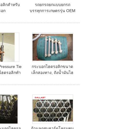
อลิกสำหรับ
รถยกรถยกแบบยกรถ
รอก
บรรทุกการเกษตรรุ่น OEM
รุ่นที่ปรับเปลี่ยน
ressure Tie
กระบอกไฮดรอลิกขนาด
ไฮดรอลิกทำ
เล็กสองทาง, ถังน้ำมันไฮ
คู่
ดรอลิกขนาดเล็กของ
OEM
ะบอกไฮดรอ
ก้านลูกสูบฮาร์ดโครมชุบ